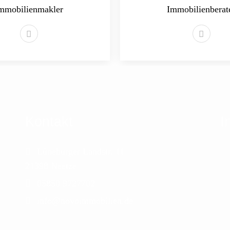
mmobilienmakler
Immobilienberat
Kontakt
I
Lüneburger Landstr. 11
21398 Neetze
05850 9727702
info@novoimmobilien.de